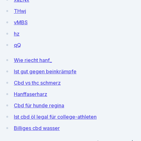
THwj
vMBS
hz
qQ
Wie riecht hanf_
Ist gut gegen beinkrämpfe
Cbd vs thc schmerz
Hanffaserharz
Cbd für hunde regina
Ist cbd öl legal für college-athleten
Billiges cbd wasser