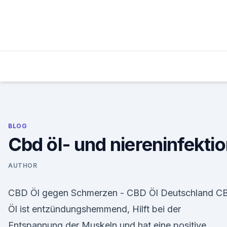
Skip
to
content
BLOG
Cbd öl- und niereninfekti
AUTHOR
CBD Öl gegen Schmerzen - CBD Öl Deutschland C
Öl ist entzündungshemmend, Hilft bei der
Entspannung der Muskeln und hat eine positive