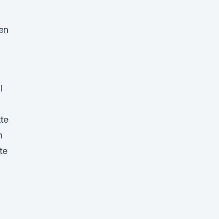
en
l
tte
n
te