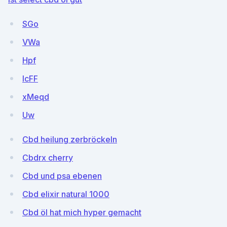
SGo
VWa
Hpf
lcFF
xMeqd
Uw
Cbd heilung zerbröckeln
Cbdrx cherry
Cbd und psa ebenen
Cbd elixir natural 1000
Cbd öl hat mich hyper gemacht