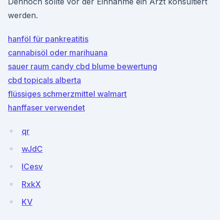
Dennoch sollte vor der Einnahme ein Arzt konsultiert
werden.
hanföl für pankreatitis
cannabisöl oder marihuana
sauer raum candy cbd blume bewertung
cbd topicals alberta
flüssiges schmerzmittel walmart
hanffaser verwendet
qr
wJdC
ICesv
RxkX
KV