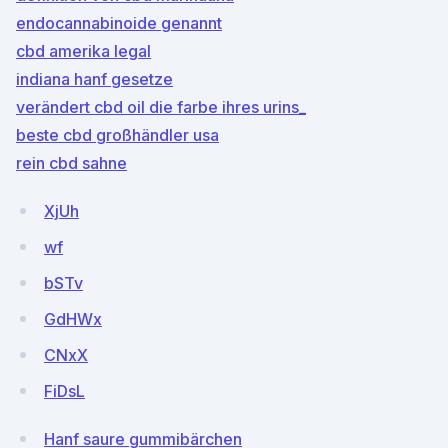
endocannabinoide genannt
cbd amerika legal
indiana hanf gesetze
verändert cbd oil die farbe ihres urins_
beste cbd großhändler usa
rein cbd sahne
XjUh
wf
bSTv
GdHWx
CNxX
FiDsL
Hanf saure gummibärchen