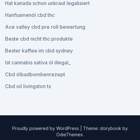
Hat kanada schon unkraut legalisiert
Hanfsamenöl cbd thc
Ace valley cbd pre roll bewertung
Beste cbd nicht thc produkte
Bester kaffee im cbd sydney
Ist cannabis sativa öl illegal_
Cbd ölbadbombenrezept
Cbd oil livingston tx
Proudly powered by WordPress
|
Theme: storybook by
OdieThemes
.