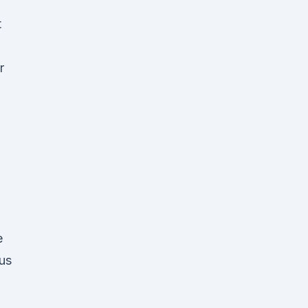
t
r
e
us