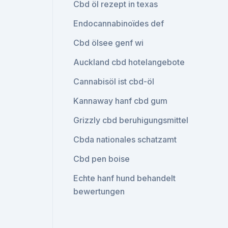
Cbd öl rezept in texas
Endocannabinoïdes def
Cbd ölsee genf wi
Auckland cbd hotelangebote
Cannabisöl ist cbd-öl
Kannaway hanf cbd gum
Grizzly cbd beruhigungsmittel
Cbda nationales schatzamt
Cbd pen boise
Echte hanf hund behandelt
bewertungen