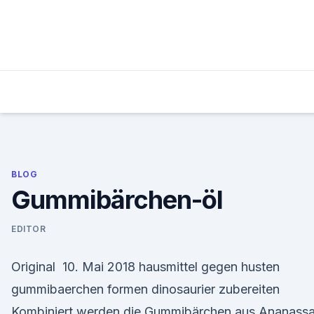
Skip
to
content
BLOG
Gummibärchen-öl
EDITOR
Original 10. Mai 2018 hausmittel gegen husten
gummibaerchen formen dinosaurier zubereiten
Kombiniert werden die Gummibärchen aus Ananassa