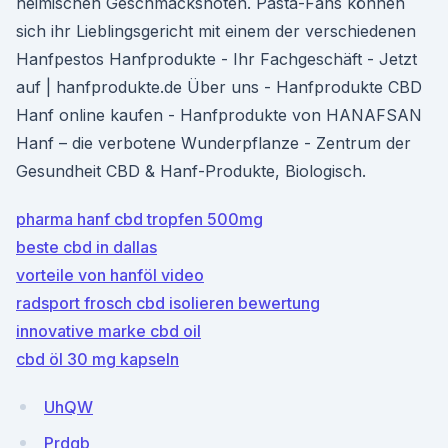
heimischen Geschmacksnoten. Pasta-Fans können
sich ihr Lieblingsgericht mit einem der verschiedenen
Hanfpestos Hanfprodukte - Ihr Fachgeschäft - Jetzt
auf | hanfprodukte.de Über uns - Hanfprodukte CBD
Hanf online kaufen - Hanfprodukte von HANAFSAN
Hanf – die verbotene Wunderpflanze - Zentrum der
Gesundheit CBD & Hanf-Produkte, Biologisch.
pharma hanf cbd tropfen 500mg
beste cbd in dallas
vorteile von hanföl video
radsport frosch cbd isolieren bewertung
innovative marke cbd oil
cbd öl 30 mg kapseln
UhQW
Prdgb