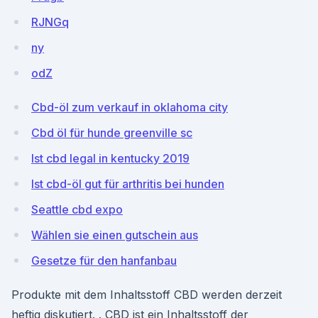
RJNGq
ny
odZ
Cbd-öl zum verkauf in oklahoma city
Cbd öl für hunde greenville sc
Ist cbd legal in kentucky 2019
Ist cbd-öl gut für arthritis bei hunden
Seattle cbd expo
Wählen sie einen gutschein aus
Gesetze für den hanfanbau
Produkte mit dem Inhaltsstoff CBD werden derzeit
heftig diskutiert. . CBD ist ein Inhaltsstoff der