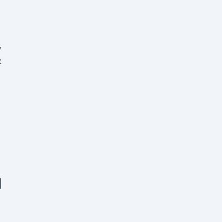
,
:
|
.