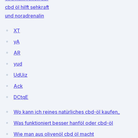
cbd öl hilft sehkraft
und noradrenalin
XT
yA
AR
yud
UdUiz
Ack
DCtqE
Wo kann ich reines natürliches cbd-öl kaufen_
Was funktioniert besser hanföl oder cbd-öl
Wie man aus olivenöl cbd öl macht